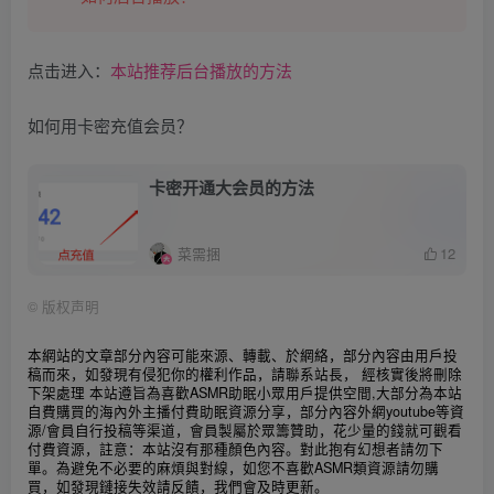
点击进入：
本站推荐后台播放的方法
如何用卡密充值会员？
卡密开通大会员的方法
菜需捆
12
©
版权声明
本網站的文章部分內容可能來源、轉載、於網絡，部分內容由用戶投
稿而來，如發現有侵犯你的權利作品，請聯系站長， 經核實後將刪除
下架處理 本站遵旨為喜歡ASMR助眠小眾用戶提供空間,大部分為本站
自費購買的海內外主播付費助眠資源分享，部分內容外網youtube等資
源/會員自行投稿等渠道，會員製屬於眾籌贊助，花少量的錢就可觀看
付費資源，註意：本站沒有那種顏色內容。對此抱有幻想者請勿下
單。為避免不必要的麻煩與對線，如您不喜歡ASMR類資源請勿購
買，
如發現鏈接失效請反饋，我們會及時更新。