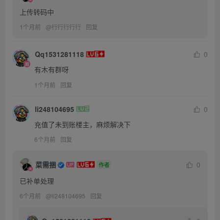
上传转码中
1个月前
@
行行行行行
回复
Qq1531281118
0
有木有群呀
1个月前
回复
li248104695
0
充值了未到账楼主，麻烦解决下
6个月前
回复
菜需捆
0
作者
已补单处理
6个月前
@
li248104695
回复