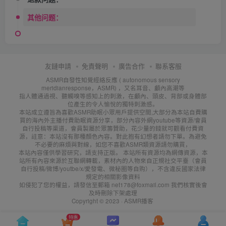
其他问题：
友鏈申請
免責聲明
廣告合作
聯系客服
ASMR自發性知覺經絡反應 ( autonomous sensory
meridianresponse，ASMR) ，又名耳音、顱內高潮等
指人體通過視、聽觸嗅等感知上的刺激，在顱內、頭皮、背部或身體部
位產生的令人愉悅的獨特刺激感。
本站成立遵旨為喜歡ASMR助眠小眾用戶提供空間,大部分為本站自費購
買的海內外主播付費助眠資源分享，部分內容外網youtube等資源/會員
自行投稿等渠道，會員製屬於眾籌贊助，花少量的錢就可觀看付費資
源，註意：本站沒有那種顏色內容。對此抱有幻想者請勿下單。為避免
不必要的麻煩與對線，如您不喜歡ASMR類資源請勿購買，
本站內容僅供學習研究，請支持正版。 本站所有資源均為網傳資源，本
站所有內容來源於互聯網轉載，素材內的人物來自正規社交平臺（會員
自行投稿/微博/youtbe/x/愛發電、微秘圈等自购），不含違反國家法律
規定的相關影像資料
如侵犯了您的權益，請發信至郵箱 net178@foxmail.com 我們核實後會
及時刪除下架處理
Copyright © 2023 ·
ASMR播客
特惠