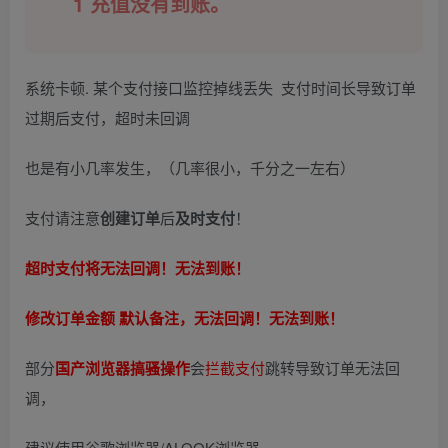
1 充值没有到账。
系统卡顿. 某个支付接口监控掉线丢失 支付时间长导致订单
过期后支付，超时未回调
也是有小几率发生，（几率很小，千分之一左右）
支付请注意
创建订单
后
及时支付
！
超时支付将无法回调！无法到账！
修改订单金额 默认备注，无法回调！无法到账！
部分
国产浏览器搞骚操作
会
拦截支付
跳转导致订单无法回
调，
建议使用谷歌浏览器/ALOOK浏览器