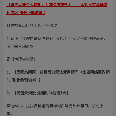
【账户只能个人使用，共享会直接封】——本站没有那种颜
色内容 都是正规助眠 !
且虚拟商品原则上售出不退款。
如有正当性理由请私信我们，如果售后结果不能使您满意，
我们会主动退款。
正当性理由仅限：
1、【因网站问题，付费后为无法使用期间（比如网络整改期
间/链接修改时间）】
2、【充值未到账-处理时间超过1天】
其他理由、找我
各种剧情演绎
的白嫖党
免开尊口
。请勿下
单。