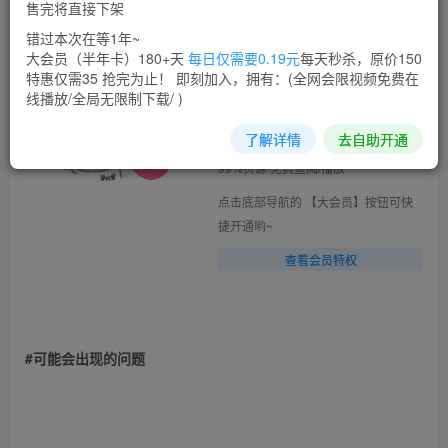
售完将直接下架
ASMR播客[系统提示]
错过本次在等1年~
大会员（半年卡）180+天
每日仅需要0.19元
每天秒杀，原价150
点此下载安卓版APP
特惠仅需35 抢完为止！ 即刻加入，拥有：(全网会限视频免费在
拥有“大会员”权限标识的用户将自动加
线播放/全局无限制下载/ )
载播放 如果遇到 积分购买 才可查阅的
了解详情
去自助开通
文章，建议升级大会员及以上 全站
99%资源 免费查阅/播放
点击底部导航的 【大会员】按钮可快
捷开通哟~
查看会员特权
#可能会出现的问题