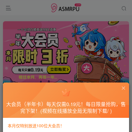
首页
网站公告
正文
大会员（半年卡）每天仅需0.19元！每日限量抢购，售
完下架！(视频在线播放全局无限制下载/ )
客户服务【联系方式】
本月仅特别放送100位大会员！
9个月前更新
1.8W+
19
12
1