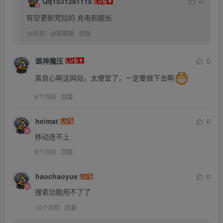
Qq1531281118
0
有空更新梵拉的 充电和舰长
16天前
@
菜需捆
回复
飒神魔压
0
真良心啊这网站，太便宜了，一定要做下去啊
6个月前
回复
heimat
0
移动连不上
8个月前
回复
haochaoyue
0
搜索功能用不了了
10个月前
回复