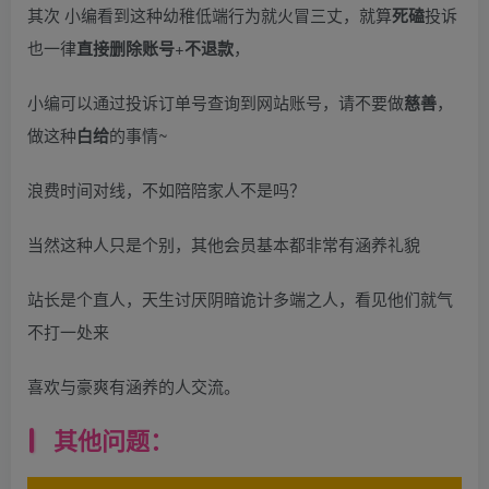
其次 小编看到这种幼稚低端行为就火冒三丈，就算
死磕
投诉
也一律
直接删除账号
+
不退款
，
小编可以通过投诉订单号查询到网站账号，请不要做
慈善
，
做这种
白给
的事情~
浪费时间对线，不如陪陪家人不是吗？
当然这种人只是个别，其他会员基本都非常有涵养礼貌
站长是个直人，天生讨厌阴暗诡计多端之人，看见他们就气
不打一处来
喜欢与豪爽有涵养的人交流。
其他问题：