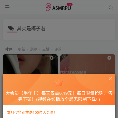
其实是椰子啦
排序
更新
浏览
点赞
评论
大会员（半年卡）每天仅需0.19元！每日限量抢购，售
完下架！(视频在线播放全局无限制下载/ )
其实是椰子啦_F快速的金手指
其实是椰子啦爱发电双镜头视
木棍掏耳
觉天保鲜膜蜂蜜
本月仅特别放送100位大会员！
会员专属
国内ASMR
会员专属
国内ASMR