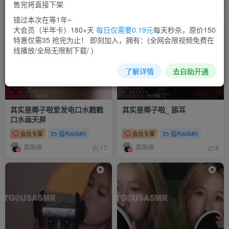
售完将直接下架
菜需捆
菜需捆
16
9
错过本次在等1年~
大会员（半年卡）180+天
每日仅需要0.19元
每天秒杀，原价150
特惠仅需35 抢完为止！ 即刻加入，拥有：(全网会限视频免费在
线播放/全局无限制下载/ )
了解详情
去自助开通
其实是椰子啦爱发电口水戳戳
其实是椰子啦_ 舔耳
口水画天屏
会员专属
国内ASMR
会员专属
国内ASMR
菜需捆
菜需捆
17
8