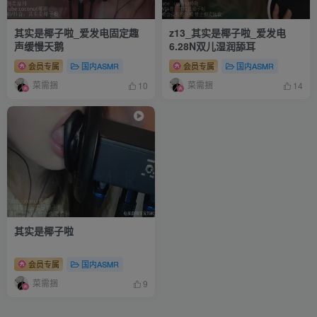
其实是椰子啦_爱发电固定趣
z13_其实是椰子啦_爱发电
声缓慢天鹅
6.28N双儿湿润舔耳
会员专属
国内ASMR
会员专属
国内ASMR
菜需捆
菜需捆
10
14
其实是椰子啦
会员专属
国内ASMR
菜需捆
9