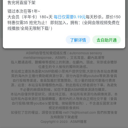
售完将直接下架
菜需捆
15
错过本次在等1年~
大会员（半年卡）180+天
每日仅需要0.19元
每天秒杀，原价150
特惠仅需35 抢完为止！ 即刻加入，拥有：(全网会限视频免费在
线播放/全局无限制下载/ )
了解详情
去自助开通
友鏈申請
免責聲明
廣告合作
聯系客服
ASMR自發性知覺經絡反應 ( autonomous sensory
meridianresponse，ASMR) ，又名耳音、顱內高潮等
指人體通過視、聽觸嗅等感知上的刺激，在顱內、頭皮、背部或身體部
位產生的令人愉悅的獨特刺激感。
本站成立遵旨為喜歡ASMR助眠小眾用戶提供空間,大部分為本站自費購
買的海內外主播付費助眠資源分享，部分內容外網youtube等資源/會員
自行投稿等渠道，會員製屬於眾籌贊助，花少量的錢就可觀看付費資
源，註意：本站沒有那種顏色內容。對此抱有幻想者請勿下單。為避免
不必要的麻煩與對線，如您不喜歡ASMR類資源請勿購買，
本站內容僅供學習研究，請支持正版。 本站所有資源均為網傳資源，本
站所有內容來源於互聯網轉載，素材內的人物來自正規社交平臺（會員
自行投稿/微博/youtbe/x/愛發電、微秘圈等自购），不含違反國家法律
規定的相關影像資料
如侵犯了您的權益，請發信至郵箱 net178@foxmail.com 我們核實後會
及時刪除下架處理
Copyright © 2023 ·
ASMR播客