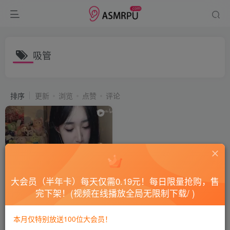
吸管
排序
更新
浏览
点赞
评论
大会员（半年卡）每天仅需0.19元！每日限量抢购，售
完下架！(视频在线播放全局无限制下载/ )
_啵啵梨_B站充电合集原版无
水印_两种吸管的声音
本月仅特别放送100位大会员！
会员专属
国内ASMR