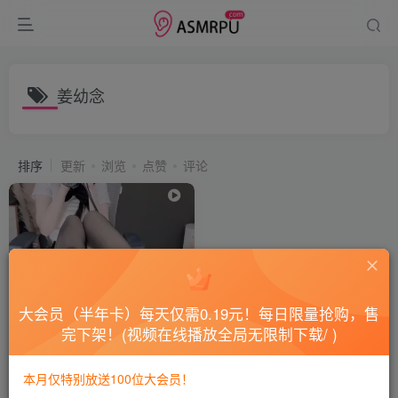
姜幼念
排序
更新
浏览
点赞
评论
大会员（半年卡）每天仅需0.19元！每日限量抢购，售
完下架！(视频在线播放全局无限制下载/ )
姜幼念_学生
本月仅特别放送100位大会员！
会员专属
国内ASMR