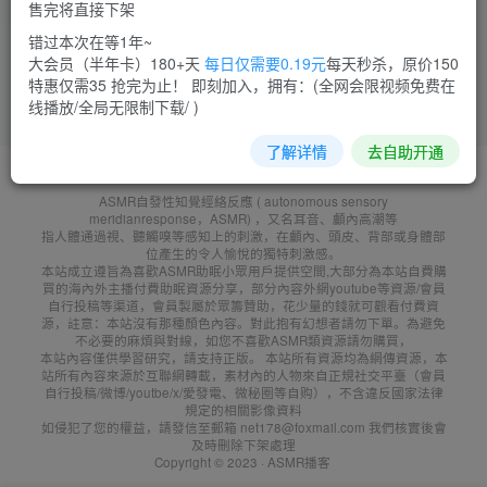
售完将直接下架
菜需捆
20
错过本次在等1年~
大会员（半年卡）180+天
每日仅需要0.19元
每天秒杀，原价150
特惠仅需35 抢完为止！ 即刻加入，拥有：(全网会限视频免费在
线播放/全局无限制下载/ )
了解详情
去自助开通
友鏈申請
免責聲明
廣告合作
聯系客服
ASMR自發性知覺經絡反應 ( autonomous sensory
meridianresponse，ASMR) ，又名耳音、顱內高潮等
指人體通過視、聽觸嗅等感知上的刺激，在顱內、頭皮、背部或身體部
位產生的令人愉悅的獨特刺激感。
本站成立遵旨為喜歡ASMR助眠小眾用戶提供空間,大部分為本站自費購
買的海內外主播付費助眠資源分享，部分內容外網youtube等資源/會員
自行投稿等渠道，會員製屬於眾籌贊助，花少量的錢就可觀看付費資
源，註意：本站沒有那種顏色內容。對此抱有幻想者請勿下單。為避免
不必要的麻煩與對線，如您不喜歡ASMR類資源請勿購買，
本站內容僅供學習研究，請支持正版。 本站所有資源均為網傳資源，本
站所有內容來源於互聯網轉載，素材內的人物來自正規社交平臺（會員
自行投稿/微博/youtbe/x/愛發電、微秘圈等自购），不含違反國家法律
規定的相關影像資料
如侵犯了您的權益，請發信至郵箱 net178@foxmail.com 我們核實後會
及時刪除下架處理
Copyright © 2023 ·
ASMR播客