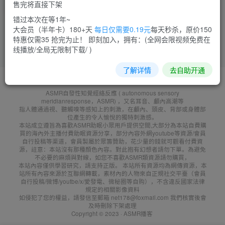
售完将直接下架
菜需捆
17
错过本次在等1年~
大会员（半年卡）180+天
每日仅需要0.19元
每天秒杀，原价150
特惠仅需35 抢完为止！ 即刻加入，拥有：(全网会限视频免费在
线播放/全局无限制下载/ )
了解详情
去自助开通
友鏈申請
免責聲明
廣告合作
聯系客服
ASMR自發性知覺經絡反應 ( autonomous sensory
meridianresponse，ASMR) ，又名耳音、顱內高潮等
指人體通過視、聽觸嗅等感知上的刺激，在顱內、頭皮、背部或身體部
位產生的令人愉悅的獨特刺激感。
本站成立遵旨為喜歡ASMR助眠小眾用戶提供空間,大部分為本站自費購
買的海內外主播付費助眠資源分享，部分內容外網youtube等資源/會員
自行投稿等渠道，會員製屬於眾籌贊助，花少量的錢就可觀看付費資
源，註意：本站沒有那種顏色內容。對此抱有幻想者請勿下單。為避免
不必要的麻煩與對線，如您不喜歡ASMR類資源請勿購買，
本站內容僅供學習研究，請支持正版。 本站所有資源均為網傳資源，本
站所有內容來源於互聯網轉載，素材內的人物來自正規社交平臺（會員
自行投稿/微博/youtbe/x/愛發電、微秘圈等自购），不含違反國家法律
規定的相關影像資料
如侵犯了您的權益，請發信至郵箱 net178@foxmail.com 我們核實後會
及時刪除下架處理
Copyright © 2023 ·
ASMR播客