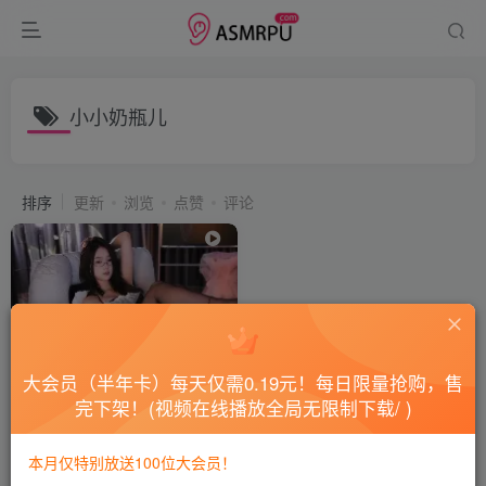
小小奶瓶儿
排序
更新
浏览
点赞
评论
大会员（半年卡）每天仅需0.19元！每日限量抢购，售
完下架！(视频在线播放全局无限制下载/ )
RE #小小奶瓶儿 表哥
本月仅特别放送100位大会员！
会员专属
国内ASMR