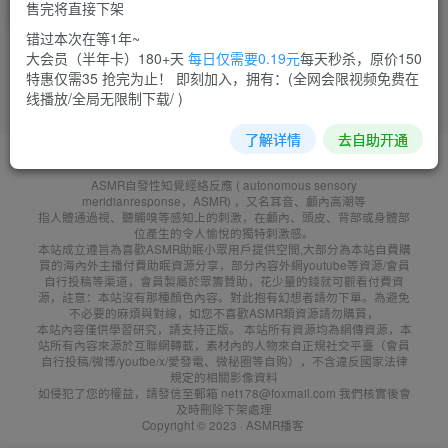
售完将直接下架
菜需捆
19
错过本次在等1年~
大会员（半年卡）180+天
每日仅需要0.19元
每天秒杀，原价150
特惠仅需35 抢完为止！ 即刻加入，拥有：(全网会限视频免费在
线播放/全局无限制下载/ )
了解详情
去自助开通
友鏈申請
免責聲明
廣告合作
聯系客服
ASMR自發性知覺經絡反應 ( autonomous sensory
meridianresponse，ASMR) ，又名耳音、顱內高潮等
指人體通過視、聽觸嗅等感知上的刺激，在顱內、頭皮、背部或身體部
位產生的令人愉悅的獨特刺激感。
本站成立遵旨為喜歡ASMR助眠小眾用戶提供空間,大部分為本站自費購
買的海內外主播付費助眠資源分享，部分內容外網youtube等資源/會員
自行投稿等渠道，會員製屬於眾籌贊助，花少量的錢就可觀看付費資
源，註意：本站沒有那種顏色內容。對此抱有幻想者請勿下單。為避免
不必要的麻煩與對線，如您不喜歡ASMR類資源請勿購買，
本站內容僅供學習研究，請支持正版。 本站所有資源均為網傳資源，本
站所有內容來源於互聯網轉載，素材內的人物來自正規社交平臺（會員
自行投稿/微博/youtbe/x/愛發電、微秘圈等自购），不含違反國家法律
規定的相關影像資料
如侵犯了您的權益，請發信至郵箱 net178@foxmail.com 我們核實後會
及時刪除下架處理
Copyright © 2023 ·
ASMR播客