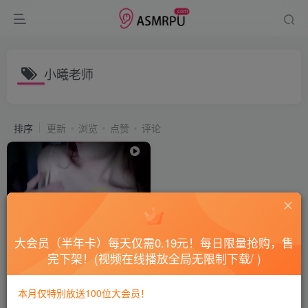
小曦老师
排序
更新
浏览
点赞
评论
大会员（半年卡）每天仅需0.19元！每日限量抢购，售
完下架！(视频在线播放全局无限制下载/ )
小曦老师零距V2离的梦幻舔舐
V2
本月仅特别放送100位大会员！
会员专属
国内ASMR