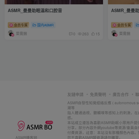
ASMR_曼曼助眠温和口腔音
ASMR_曼曼
会员专属
国内ASMR
会员专属
菜需捆
菜需捆
0
263
15
友鏈申請
免責聲明
廣告合作
ASMR自發性知覺經絡反應 ( autonomous se
潮等
指人體通過視、聽觸嗅等感知上的刺激，在
感。
本站成立遵旨為喜歡ASMR助眠小眾用戶提
分享，部分內容外網youtube等資源/會
付費資源，註意：本站沒有那種顏色內容。
ASMR播客网
您不喜歡ASMR類資源請勿購買，