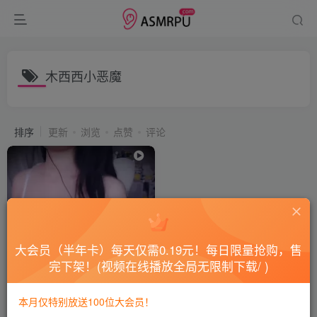
木西西小恶魔
排序
更新
浏览
点赞
评论
大会员（半年卡）每天仅需0.19元！每日限量抢购，售
完下架！(视频在线播放全局无限制下载/ )
木西西小恶魔白色Q趣裙水瓶_
本月仅特别放送100位大会员！
会员专属
国内ASMR