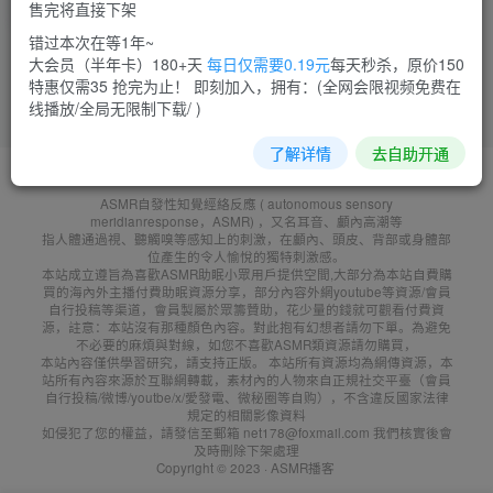
售完将直接下架
菜需捆
14
错过本次在等1年~
大会员（半年卡）180+天
每日仅需要0.19元
每天秒杀，原价150
特惠仅需35 抢完为止！ 即刻加入，拥有：(全网会限视频免费在
线播放/全局无限制下载/ )
了解详情
去自助开通
友鏈申請
免責聲明
廣告合作
聯系客服
ASMR自發性知覺經絡反應 ( autonomous sensory
meridianresponse，ASMR) ，又名耳音、顱內高潮等
指人體通過視、聽觸嗅等感知上的刺激，在顱內、頭皮、背部或身體部
位產生的令人愉悅的獨特刺激感。
本站成立遵旨為喜歡ASMR助眠小眾用戶提供空間,大部分為本站自費購
買的海內外主播付費助眠資源分享，部分內容外網youtube等資源/會員
自行投稿等渠道，會員製屬於眾籌贊助，花少量的錢就可觀看付費資
源，註意：本站沒有那種顏色內容。對此抱有幻想者請勿下單。為避免
不必要的麻煩與對線，如您不喜歡ASMR類資源請勿購買，
本站內容僅供學習研究，請支持正版。 本站所有資源均為網傳資源，本
站所有內容來源於互聯網轉載，素材內的人物來自正規社交平臺（會員
自行投稿/微博/youtbe/x/愛發電、微秘圈等自购），不含違反國家法律
規定的相關影像資料
如侵犯了您的權益，請發信至郵箱 net178@foxmail.com 我們核實後會
及時刪除下架處理
Copyright © 2023 ·
ASMR播客