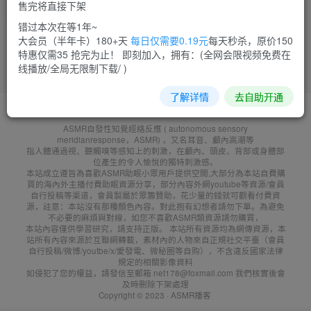
售完将直接下架
菜需捆
13
错过本次在等1年~
大会员（半年卡）180+天
每日仅需要0.19元
每天秒杀，原价150
特惠仅需35 抢完为止！ 即刻加入，拥有：(全网会限视频免费在
线播放/全局无限制下载/ )
了解详情
去自助开通
友鏈申請
免責聲明
廣告合作
聯系客服
ASMR自發性知覺經絡反應 ( autonomous sensory
meridianresponse，ASMR) ，又名耳音、顱內高潮等
指人體通過視、聽觸嗅等感知上的刺激，在顱內、頭皮、背部或身體部
位產生的令人愉悅的獨特刺激感。
本站成立遵旨為喜歡ASMR助眠小眾用戶提供空間,大部分為本站自費購
買的海內外主播付費助眠資源分享，部分內容外網youtube等資源/會員
自行投稿等渠道，會員製屬於眾籌贊助，花少量的錢就可觀看付費資
源，註意：本站沒有那種顏色內容。對此抱有幻想者請勿下單。為避免
不必要的麻煩與對線，如您不喜歡ASMR類資源請勿購買，
本站內容僅供學習研究，請支持正版。 本站所有資源均為網傳資源，本
站所有內容來源於互聯網轉載，素材內的人物來自正規社交平臺（會員
自行投稿/微博/youtbe/x/愛發電、微秘圈等自购），不含違反國家法律
規定的相關影像資料
如侵犯了您的權益，請發信至郵箱 net178@foxmail.com 我們核實後會
及時刪除下架處理
Copyright © 2023 ·
ASMR播客