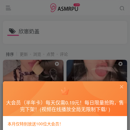
欣崽奶盖
排序
更新
浏览
点赞
评论
大会员（半年卡）每天仅需0.19元！每日限量抢购，售
完下架！(视频在线播放全局无限制下载/ )
欣崽奶盖-豹纹上衣舔耳抚摸
欣崽奶盖_舔屏
本月仅特别放送100位大会员！
会员专属
国内ASMR
会员专属
国内ASMR