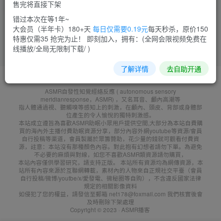
售完将直接下架
菜需捆
菜需捆
6
5
错过本次在等1年~
大会员（半年卡）180+天
每日仅需要0.19元
每天秒杀，原价150
特惠仅需35 抢完为止！ 即刻加入，拥有：(全网会限视频免费在
线播放/全局无限制下载/ )
了解详情
去自助开通
友鏈申請
免責聲明
廣告合作
聯系客服
ASMR自發性知覺經絡反應 ( autonomous sensory
meridianresponse，ASMR) ，又名耳音、顱內高潮等
指人體通過視、聽觸嗅等感知上的刺激，在顱內、頭皮、背部或身體部
位產生的令人愉悅的獨特刺激感。
本站成立遵旨為喜歡ASMR助眠小眾用戶提供空間,大部分為本站自費購
買的海內外主播付費助眠資源分享，部分內容外網youtube等資源/會員
自行投稿等渠道，會員製屬於眾籌贊助，花少量的錢就可觀看付費資
源，註意：本站沒有那種顏色內容。對此抱有幻想者請勿下單。為避免
不必要的麻煩與對線，如您不喜歡ASMR類資源請勿購買，
本站內容僅供學習研究，請支持正版。 本站所有資源均為網傳資源，本
站所有內容來源於互聯網轉載，素材內的人物來自正規社交平臺（會員
自行投稿/微博/youtbe/x/愛發電、微秘圈等自购），不含違反國家法律
規定的相關影像資料
如侵犯了您的權益，請發信至郵箱 net178@foxmail.com 我們核實後會
及時刪除下架處理
Copyright © 2023 ·
ASMR播客