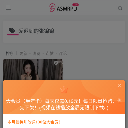
爱迟到的张锦锦
排序
更新
浏览
点赞
评论
大会员（半年卡）每天仅需0.19元！每日限量抢购，售
完下架！(视频在线播放全局无限制下载/ )
ASMR #爱迟到的张锦锦 小孩
子不可以
本月仅特别放送100位大会员！
会员专属
国内ASMR