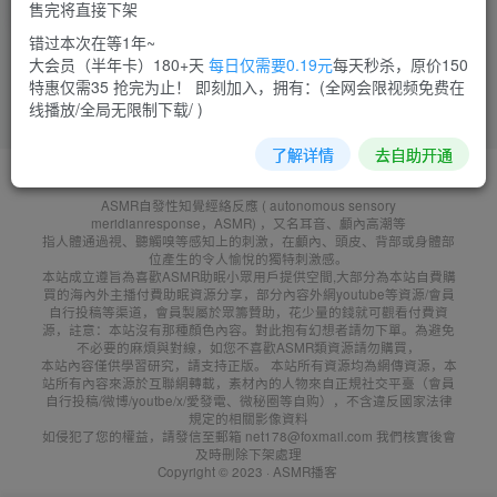
售完将直接下架
菜需捆
8
错过本次在等1年~
大会员（半年卡）180+天
每日仅需要0.19元
每天秒杀，原价150
特惠仅需35 抢完为止！ 即刻加入，拥有：(全网会限视频免费在
线播放/全局无限制下载/ )
了解详情
去自助开通
友鏈申請
免責聲明
廣告合作
聯系客服
ASMR自發性知覺經絡反應 ( autonomous sensory
meridianresponse，ASMR) ，又名耳音、顱內高潮等
指人體通過視、聽觸嗅等感知上的刺激，在顱內、頭皮、背部或身體部
位產生的令人愉悅的獨特刺激感。
本站成立遵旨為喜歡ASMR助眠小眾用戶提供空間,大部分為本站自費購
買的海內外主播付費助眠資源分享，部分內容外網youtube等資源/會員
自行投稿等渠道，會員製屬於眾籌贊助，花少量的錢就可觀看付費資
源，註意：本站沒有那種顏色內容。對此抱有幻想者請勿下單。為避免
不必要的麻煩與對線，如您不喜歡ASMR類資源請勿購買，
本站內容僅供學習研究，請支持正版。 本站所有資源均為網傳資源，本
站所有內容來源於互聯網轉載，素材內的人物來自正規社交平臺（會員
自行投稿/微博/youtbe/x/愛發電、微秘圈等自购），不含違反國家法律
規定的相關影像資料
如侵犯了您的權益，請發信至郵箱 net178@foxmail.com 我們核實後會
及時刪除下架處理
Copyright © 2023 ·
ASMR播客