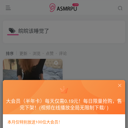
皖皖该睡觉了
排序
更新
浏览
点赞
评论
大会员（半年卡）每天仅需0.19元！每日限量抢购，售
完下架！(视频在线播放全局无限制下载/ )
皖皖该睡觉了-黑丝刮擦-（身
材还蛮好，但是ASMR一坨）
本月仅特别放送100位大会员！
会员专属
国内ASMR