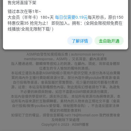
售完将直接下架
菜需捆
11
错过本次在等1年~
大会员（半年卡）180+天
每日仅需要0.19元
每天秒杀，原价150
特惠仅需35 抢完为止！ 即刻加入，拥有：(全网会限视频免费在
线播放/全局无限制下载/ )
了解详情
去自助开通
友鏈申請
免責聲明
廣告合作
聯系客服
ASMR自發性知覺經絡反應 ( autonomous sensory
meridianresponse，ASMR) ，又名耳音、顱內高潮等
指人體通過視、聽觸嗅等感知上的刺激，在顱內、頭皮、背部或身體部
位產生的令人愉悅的獨特刺激感。
本站成立遵旨為喜歡ASMR助眠小眾用戶提供空間,大部分為本站自費購
買的海內外主播付費助眠資源分享，部分內容外網youtube等資源/會員
自行投稿等渠道，會員製屬於眾籌贊助，花少量的錢就可觀看付費資
源，註意：本站沒有那種顏色內容。對此抱有幻想者請勿下單。為避免
不必要的麻煩與對線，如您不喜歡ASMR類資源請勿購買，
本站內容僅供學習研究，請支持正版。 本站所有資源均為網傳資源，本
站所有內容來源於互聯網轉載，素材內的人物來自正規社交平臺（會員
自行投稿/微博/youtbe/x/愛發電、微秘圈等自购），不含違反國家法律
規定的相關影像資料
如侵犯了您的權益，請發信至郵箱 net178@foxmail.com 我們核實後會
及時刪除下架處理
Copyright © 2023 ·
ASMR播客