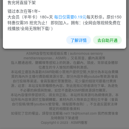
售完将直接下架
菜需捆
10
错过本次在等1年~
大会员（半年卡）180+天
每日仅需要0.19元
每天秒杀，原价150
特惠仅需35 抢完为止！ 即刻加入，拥有：(全网会限视频免费在
线播放/全局无限制下载/ )
了解详情
去自助开通
友鏈申請
免責聲明
廣告合作
聯系客服
ASMR自發性知覺經絡反應 ( autonomous sensory
meridianresponse，ASMR) ，又名耳音、顱內高潮等
指人體通過視、聽觸嗅等感知上的刺激，在顱內、頭皮、背部或身體部
位產生的令人愉悅的獨特刺激感。
本站成立遵旨為喜歡ASMR助眠小眾用戶提供空間,大部分為本站自費購
買的海內外主播付費助眠資源分享，部分內容外網youtube等資源/會員
自行投稿等渠道，會員製屬於眾籌贊助，花少量的錢就可觀看付費資
源，註意：本站沒有那種顏色內容。對此抱有幻想者請勿下單。為避免
不必要的麻煩與對線，如您不喜歡ASMR類資源請勿購買，
本站內容僅供學習研究，請支持正版。 本站所有資源均為網傳資源，本
站所有內容來源於互聯網轉載，素材內的人物來自正規社交平臺（會員
自行投稿/微博/youtbe/x/愛發電、微秘圈等自购），不含違反國家法律
規定的相關影像資料
如侵犯了您的權益，請發信至郵箱 net178@foxmail.com 我們核實後會
及時刪除下架處理
Copyright © 2023 ·
ASMR播客