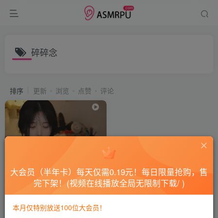
碎碎念
排序
更新
浏览
点赞
评论
大会员（半年卡）每天仅需0.19元！每日限量抢购，售
完下架！(视频在线播放全局无限制下载/ )
ASMR Yoonying 私密悄悄话
本月仅特别放送100位大会员！
会员专属
国外ASMR
日韩ASMR