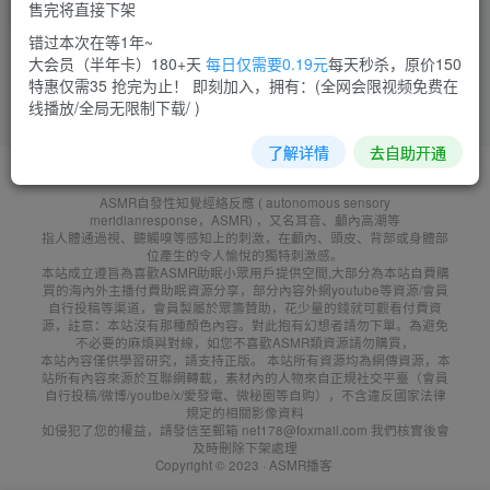
售完将直接下架
菜需捆
10
错过本次在等1年~
大会员（半年卡）180+天
每日仅需要0.19元
每天秒杀，原价150
特惠仅需35 抢完为止！ 即刻加入，拥有：(全网会限视频免费在
线播放/全局无限制下载/ )
了解详情
去自助开通
友鏈申請
免責聲明
廣告合作
聯系客服
ASMR自發性知覺經絡反應 ( autonomous sensory
meridianresponse，ASMR) ，又名耳音、顱內高潮等
指人體通過視、聽觸嗅等感知上的刺激，在顱內、頭皮、背部或身體部
位產生的令人愉悅的獨特刺激感。
本站成立遵旨為喜歡ASMR助眠小眾用戶提供空間,大部分為本站自費購
買的海內外主播付費助眠資源分享，部分內容外網youtube等資源/會員
自行投稿等渠道，會員製屬於眾籌贊助，花少量的錢就可觀看付費資
源，註意：本站沒有那種顏色內容。對此抱有幻想者請勿下單。為避免
不必要的麻煩與對線，如您不喜歡ASMR類資源請勿購買，
本站內容僅供學習研究，請支持正版。 本站所有資源均為網傳資源，本
站所有內容來源於互聯網轉載，素材內的人物來自正規社交平臺（會員
自行投稿/微博/youtbe/x/愛發電、微秘圈等自购），不含違反國家法律
規定的相關影像資料
如侵犯了您的權益，請發信至郵箱 net178@foxmail.com 我們核實後會
及時刪除下架處理
Copyright © 2023 ·
ASMR播客