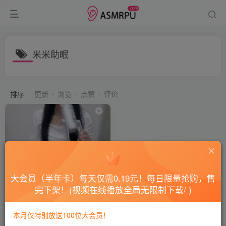
米米助眠
排序
更新
浏览
点赞
评论
大会员（半年卡）每天仅需0.19元！每日限量抢购，售
完下架！(视频在线播放全局无限制下载/ )
ASMR #米米助眠 渔网丝袜抓
挠刮擦 （合集X4）
本月仅特别放送100位大会员！
会员专属
国内ASMR