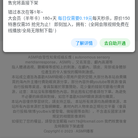
售完将直接下架
菜需捆
15
错过本次在等1年~
大会员（半年卡）180+天
每日仅需要0.19元
每天秒杀，原价150
特惠仅需35 抢完为止！ 即刻加入，拥有：(全网会限视频免费在
线播放/全局无限制下载/ )
了解详情
去自助开通
友鏈申請
免責聲明
廣告合作
聯系客服
ASMR自發性知覺經絡反應 ( autonomous sensory
meridianresponse，ASMR) ，又名耳音、顱內高潮等
指人體通過視、聽觸嗅等感知上的刺激，在顱內、頭皮、背部或身體部
位產生的令人愉悅的獨特刺激感。
本站成立遵旨為喜歡ASMR助眠小眾用戶提供空間,大部分為本站自費購
買的海內外主播付費助眠資源分享，部分內容外網youtube等資源/會員
自行投稿等渠道，會員製屬於眾籌贊助，花少量的錢就可觀看付費資
源，註意：本站沒有那種顏色內容。對此抱有幻想者請勿下單。為避免
不必要的麻煩與對線，如您不喜歡ASMR類資源請勿購買，
本站內容僅供學習研究，請支持正版。 本站所有資源均為網傳資源，本
站所有內容來源於互聯網轉載，素材內的人物來自正規社交平臺（會員
自行投稿/微博/youtbe/x/愛發電、微秘圈等自购），不含違反國家法律
規定的相關影像資料
如侵犯了您的權益，請發信至郵箱 net178@foxmail.com 我們核實後會
及時刪除下架處理
Copyright © 2023 ·
ASMR播客