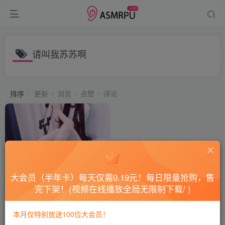
请叫我苏苏啊
排序
更新
浏览
点赞
评论
大会员（半年卡）每天仅需0.19元！每日限量抢购，售
完下架！(视频在线播放全局无限制下载/ )
asmr斗鱼请叫我苏苏啊 白丝
袜制服舔耳 定制
本月仅特别放送100位大会员！
会员专属
国内ASMR