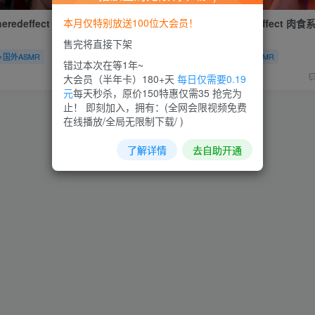
本月仅特别放送100位大会员！
theredeffect 吸血鬼女王殿下
ASMR #Heatheredeffect
售完将直接下架
国外ASMR
会员专属
国外ASMR
错过本次在等1年~
菜需捆
0
356
13
大会员（半年卡）180+天
每日仅需要0.19
元
每天秒杀，原价150特惠仅需35 抢完为
止！ 即刻加入，拥有：(全网会限视频免费
在线播放/全局无限制下载/ )
了解详情
去自助开通