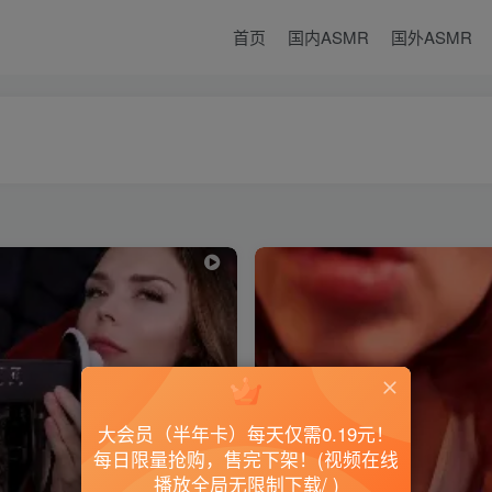
首页
国内ASMR
国外ASMR
大会员（半年卡）每天仅需0.19元！
每日限量抢购，售完下架！(视频在线
播放全局无限制下载/ )