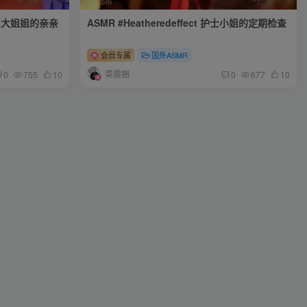
 肉食系大姐姐的亲亲
ASMR #Heatheredeffect 护士小姐的定期检查
会员专属
国外ASMR
菜需捆
0
755
10
0
677
10