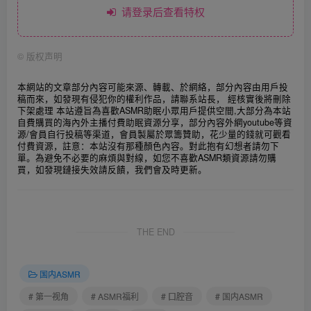
请登录后查看特权
©
版权声明
本網站的文章部分內容可能來源、轉載、於網絡，部分內容由用戶投
稿而來，如發現有侵犯你的權利作品，請聯系站長， 經核實後將刪除
下架處理 本站遵旨為喜歡ASMR助眠小眾用戶提供空間,大部分為本站
自費購買的海內外主播付費助眠資源分享，部分內容外網youtube等資
源/會員自行投稿等渠道，會員製屬於眾籌贊助，花少量的錢就可觀看
付費資源，註意：本站沒有那種顏色內容。對此抱有幻想者請勿下
單。為避免不必要的麻煩與對線，如您不喜歡ASMR類資源請勿購
買，
如發現鏈接失效請反饋，我們會及時更新。
THE END
国内ASMR
# 第一视角
# ASMR福利
# 口腔音
# 国内ASMR