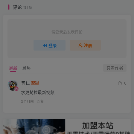
评论
共1条
请登录后发表评论
登录
注册
只看作者
最新
最热
司仁
0
求更梵拉最新视频
3个月前
回复