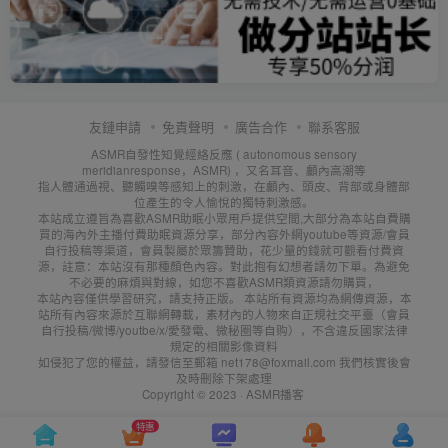
友鏈申請
免責聲明
廣告合作
聯系客服
ASMR自發性知覺經絡反應 ( autonomous sensory
meridianresponse，ASMR) ，又名耳音、顱內高潮等
指人體通過視、聽觸嗅等感知上的刺激，在顱內、頭皮、背部或身體部
位產生的令人愉悅的獨特刺激感。
本站成立遵旨為喜歡ASMR助眠小眾用戶提供空間,大部分為本站自費購
買的海內外主播付費助眠資源分享，部分內容外網youtube等資源/會員
自行投稿等渠道，會員製屬於眾籌贊助，花少量的錢就可觀看付費資
源，註意：本站沒有那種顏色內容。對此抱有幻想者請勿下單。為避免
不必要的麻煩與對線，如您不喜歡ASMR類資源請勿購買，
本站內容僅供學習研究，請支持正版。 本站所有資源均為網傳資源，本
站所有內容來源於互聯網轉載，素材內的人物來自正規社交平臺（會員
自行投稿/微博/youtbe/x/愛發電、微秘圈等自购），不含違反國家法律
規定的相關影像資料
如侵犯了您的權益，請發信至郵箱 net178@foxmail.com 我們核實後會
及時刪除下架處理
Copyright © 2023 ·
ASMR播客
特惠