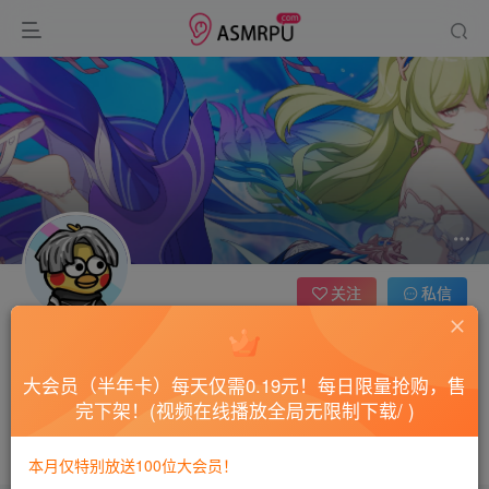
关注
私信
无名
爱坤排名：13608
大会员（半年卡）每天仅需0.19元！每日限量抢购，售
完下架！(视频在线播放全局无限制下载/ )
已入宗门ASMR播客754坤年，其间还练习了两年半!
消耗灵石：20.00
大家好，我是练习两年半得个人网友,来这里是为了学习唱、跳、
rap！基尼太美！基尼泰美！ 你干嘛哎哟！
本月仅特别放送100位大会员！