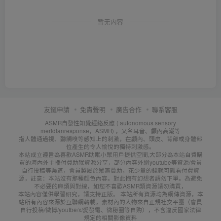
暂无内容
友鏈申請
免責聲明
廣告合作
聯系客服
ASMR自發性知覺經絡反應 ( autonomous sensory
meridianresponse，ASMR) ，又名耳音、顱內高潮等
指人體通過視、聽觸嗅等感知上的刺激，在顱內、頭皮、背部或身體部
位產生的令人愉悅的獨特刺激感。
本站成立遵旨為喜歡ASMR助眠小眾用戶提供空間,大部分為本站自費購
買的海內外主播付費助眠資源分享，部分內容外網youtube等資源/會員
自行投稿等渠道，會員製屬於眾籌贊助，花少量的錢就可觀看付費資
源，註意：本站沒有那種顏色內容。對此抱有幻想者請勿下單。為避免
不必要的麻煩與對線，如您不喜歡ASMR類資源請勿購買，
本站內容僅供學習研究，請支持正版。 本站所有資源均為網傳資源，本
站所有內容來源於互聯網轉載，素材內的人物來自正規社交平臺（會員
自行投稿/微博/youtbe/x/愛發電、微秘圈等自购），不含違反國家法律
規定的相關影像資料