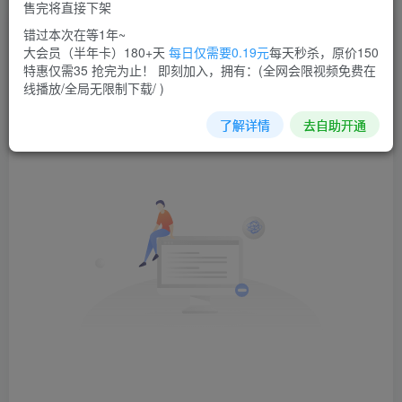
售完将直接下架
错过本次在等1年~
文章
0
收藏
0
评论
1
版块
0
帖子
0
粉丝
0
大会员（半年卡）180+天
每日仅需要0.19元
每天秒杀，原价150
特惠仅需35 抢完为止！ 即刻加入，拥有：(全网会限视频免费在
发布
排序
0
线播放/全局无限制下载/ )
了解详情
去自助开通